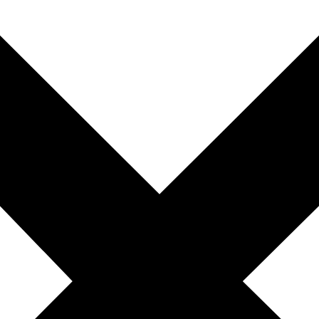
Ricevi g
Lascia la tua email
Accesso alla Comm
Nome
Email