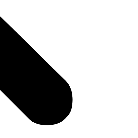
icevi il tuo Kit Gratuito
No, grazie.
 acconsenti a ricevere messaggi informativi (ad esempio,
ni) e/o di marketing (ad esempio, promemoria carrello) da
ssaggi inviati tramite composizione automatica. Il consenso non è
uisto.
one in qualsiasi momento rispondendo STOP o cliccando sul link di
n ogni comunicazione. Informativa sulla
privacy
e
termini
.